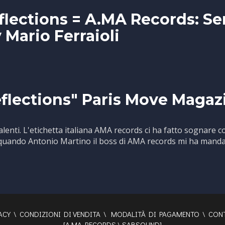
flections = A.MA Records: Se
 Mario Ferraioli
flections" Paris Move Magaz
talenti. L'etichetta italiana AMA records ci ha fatto sognare 
 quando Antonio Martino il boss di AMA records mi ha manda
ACY
\
CONDIZIONI DI VENDITA
\
MODALITÀ DI PAGAMENTO
\
CONT
[
A.MA RECORDS
\
SABSOUND
]