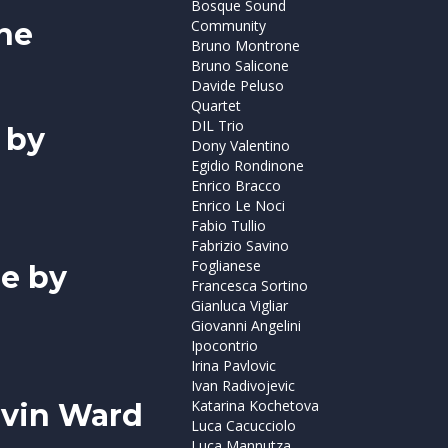
Bosque Sound
ne
Community
Bruno Montrone
Bruno Salicone
Davide Peluso
Quartet
DIL Trio
 by
Dony Valentino
Egidio Rondinone
Enrico Bracco
Enrico Le Noci
Fabio Tullio
Fabrizio Savino
Foglianese
ne by
Francesca Sortino
Gianluca Vigliar
Giovanni Angelini
Ipocontrio
Irina Pavlovic
Ivan Radivojevic
Katarina Kochetova
evin Ward
Luca Cacucciolo
Luca Mannutza