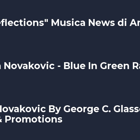
eflections" Musica News di 
 Novakovic - Blue In Green R
 Novakovic By George C. Glass
& Promotions