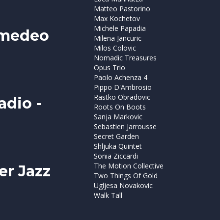
Matteo Pastorino
Max Kochetov
Michele Papadia
Amedeo
Milena Jancuric
Milos Colovic
Nomadic Treasures
Opus Trio
Paolo Achenza 4
Pippo D'Ambrosio
Rastko Obradovic
adio -
Roots On Boots
Sanja Markovic
Sebastien Jarrousse
Secret Garden
Shljuka Quintet
Sonia Ziccardi
The Motion Collective
er Jazz
Two Things Of Gold
Ugljesa Novakovic
Walk Tall