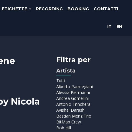
ETICHETTE
RECORDING
BOOKING
CONTATTI
IT
EN
iene
Filtra per
Artista
Tutti
Alberto Parmegiani
Alessia Piermarini
Andrea Gomellini
by Nicola
Antonio Trinchera
Avishai Darash
Bastian Menz Trio
BitMap Crew
Bob Hill