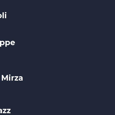
li
eppe
 Mirza
azz