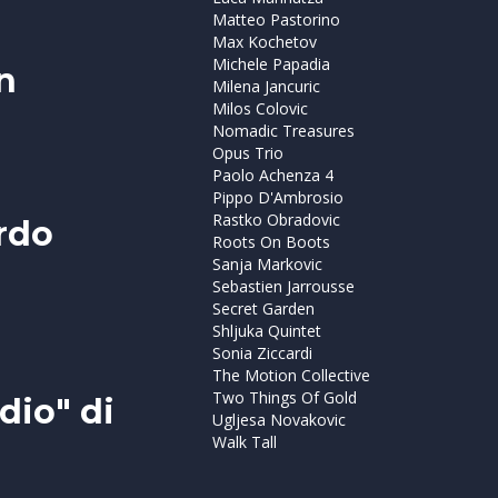
Matteo Pastorino
Max Kochetov
Michele Papadia
n
Milena Jancuric
Milos Colovic
Nomadic Treasures
Opus Trio
Paolo Achenza 4
Pippo D'Ambrosio
Rastko Obradovic
ardo
Roots On Boots
Sanja Markovic
Sebastien Jarrousse
Secret Garden
Shljuka Quintet
Sonia Ziccardi
The Motion Collective
Two Things Of Gold
dio" di
Ugljesa Novakovic
Walk Tall