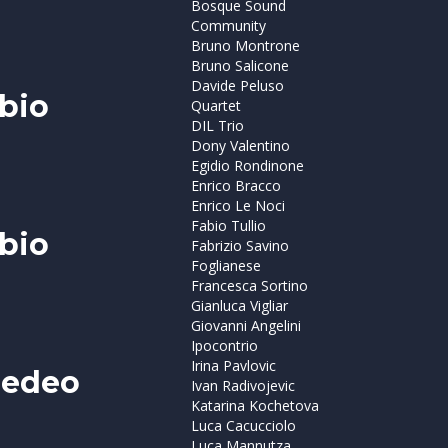
Bosque Sound
Community
Bruno Montrone
Bruno Salicone
Davide Peluso
abio
Quartet
DIL Trio
Dony Valentino
Egidio Rondinone
Enrico Bracco
Enrico Le Noci
Fabio Tullio
abio
Fabrizio Savino
Foglianese
Francesca Sortino
Gianluca Vigliar
Giovanni Angelini
Ipocontrio
Irina Pavlovic
medeo
Ivan Radivojevic
Katarina Kochetova
Luca Cacucciolo
Luca Mannutza