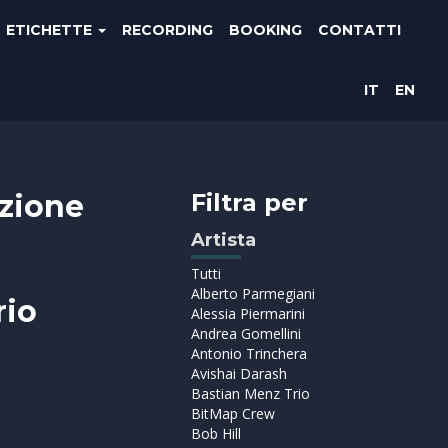
ETICHETTE
RECORDING
BOOKING
CONTATTI
IT
EN
azione
Filtra per
Artista
Tutti
Alberto Parmegiani
rio
Alessia Piermarini
Andrea Gomellini
Antonio Trinchera
Avishai Darash
Bastian Menz Trio
BitMap Crew
Bob Hill