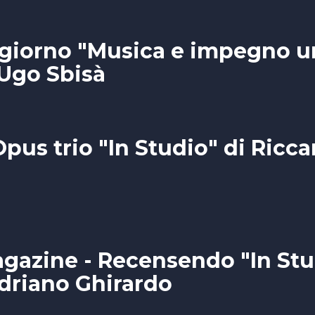
ogiorno "Musica e impegno u
 Ugo Sbisà
pus trio "In Studio" di Ricc
azine - Recensendo "In Stu
Adriano Ghirardo