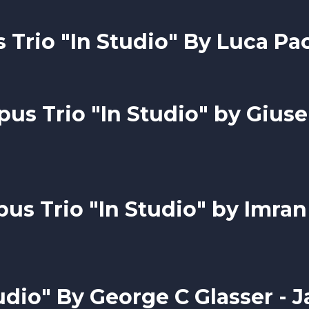
 Trio "In Studio" By Luca Pao
us Trio "In Studio" by Gius
us Trio "In Studio" by Imran
udio" By George C Glasser - J