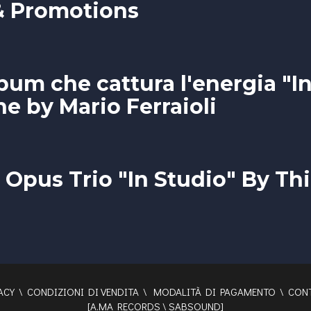
& Promotions
lbum che cattura l'energia "I
e by Mario Ferraioli
 Opus Trio "In Studio" By Th
ACY
\
CONDIZIONI DI VENDITA
\
MODALITÀ DI PAGAMENTO
\
CONT
[
A.MA RECORDS
\
SABSOUND
]