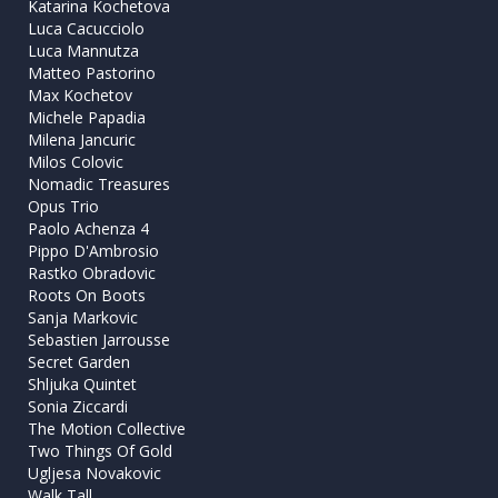
Katarina Kochetova
Luca Cacucciolo
Luca Mannutza
Matteo Pastorino
Max Kochetov
Michele Papadia
Milena Jancuric
Milos Colovic
Nomadic Treasures
Opus Trio
Paolo Achenza 4
Pippo D'Ambrosio
Rastko Obradovic
Roots On Boots
Sanja Markovic
Sebastien Jarrousse
Secret Garden
Shljuka Quintet
Sonia Ziccardi
The Motion Collective
Two Things Of Gold
Ugljesa Novakovic
Walk Tall