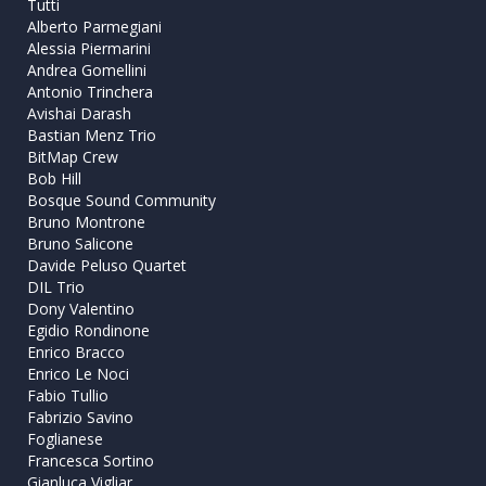
Tutti
Alberto Parmegiani
Alessia Piermarini
Andrea Gomellini
Antonio Trinchera
Avishai Darash
Bastian Menz Trio
BitMap Crew
Bob Hill
Bosque Sound Community
Bruno Montrone
Bruno Salicone
Davide Peluso Quartet
DIL Trio
Dony Valentino
Egidio Rondinone
Enrico Bracco
Enrico Le Noci
Fabio Tullio
Fabrizio Savino
Foglianese
Francesca Sortino
Gianluca Vigliar