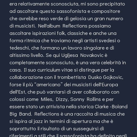
era relativamente sconosciuta, mi sono precipitato
ad ascoltare questo sassofonista e compositore
che avrebbe reso verde di gelosia un gran numero
di musicisti. Nell'album Reflections possiamo
ascoltare ispirazioni folk, classiche e anche una
forma ritmica che troviamo negli artisti svedesi o
tedeschi, che formano un lavoro singolare e di
altissimo livello. Se qui Ugljesa Novakovic è
completamente sconosciuto, è una vera celebrità in
casa. Il suo curriculum vitae si distingue per la
collaborazione con il trombettista Dusko Gojkovic,
forse il più “americano” dei musicisti dell'Europa
dell'Est, che può vantarsi di aver collaborato con
colossi come Miles, Dizzy, Sonny Rollins e per
essere stato un attivista nella storica Clarke -Boland
Big Band. Reflections è una raccolta di musica che
si ispira al jazz in termini di apertura ma che è
soprattutto il risultato di un susseguirsi di
riferimenti a stili che il sassofonista ha definito negli