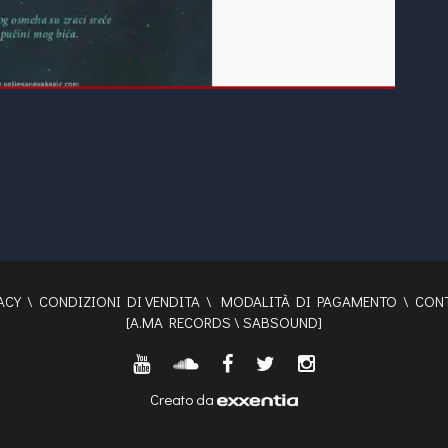
ACY
\
CONDIZIONI DI VENDITA
\
MODALITÀ DI PAGAMENTO
\
CONT
[
A.MA RECORDS
\
SABSOUND
]
Creato da