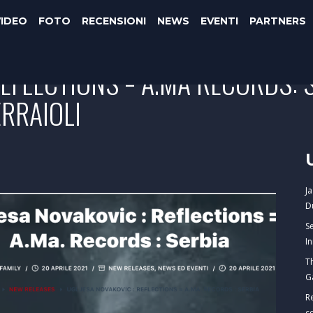
VIDEO
FOTO
RECENSIONI
NEWS
EVENTI
PARTNERS
EFLECTIONS = A.MA RECORDS: S
RRAIOLI
J
D
S
I
T
G
R
c