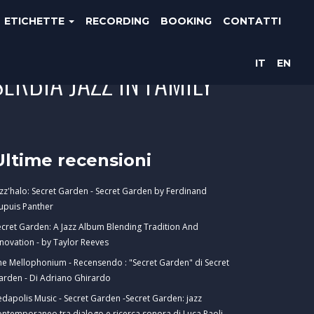
ETICHETTE
RECORDING
BOOKING
CONTATTI
IT
EN
ERBIA JAZZ IN FAMILY
Ultime recensioni
azz'halo: Secret Garden - Secret Garden by Ferdinand
upuis Panther
ecret Garden: A Jazz Album Blending Tradition And
nnovation - by Taylor Reeves
he Mellophonium - Recensendo : "Secret Garden" di Secret
arden - Di Adriano Ghirardo
edapolis Music - Secret Garden -Secret Garden: jazz
ontemporaneo tra dialogo e ricerca sonora di Luca Paoli