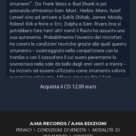
strumenti”. Da Frank Wess e Bud Shank in poi
passando attraverso Sam Most, Herbie Mann, Yusef
Lateef sino ad arrivare a Sahib Shihab, James Moody,
Roland Kirk e finire a Eric Dolphy e Sam Rivers (ma si
potrebbero fare tanti altri nomi) il flauto ha assunto una
sua autonomia. Probabilmente l’avvento dei microfoni
ha creato le condizioni tecniche grazie alle quali questo
strumento – svantaggiato nella competizione con la
tromba o con il sassofono il cui suono penetrante lo
sovrastava nelle sale da ballo degli anni venti e trenta –
ha iniziato ad essere utilizzato come strumento solista
in maniera adeguata. Milena Jancuric (Novi Sad,
Serbia) è una flautista doc, per intenderci non una
Acquista il CD 12,00 euro
musicista che è arrivata a suonarlo passando
attraverso il sassofono o il clarinetto (e se l’ha fatto se
n’è subito distaccata) con una formazione accademica
e una frequentazione degli ambienti statunitensi
(Berklee College Of Music). La nostra etichetta si è
accorta del suo talento quando ha deciso di pubblicare
A.MA RECORDS / A.MA EDIZIONI
PRIVACY
\
CONDIZIONI DI VENDITA
\
MODALITÀ DI
il disco della sua conterranea Sanja Markovic,
PAGAMENTO
\
CONTATTI