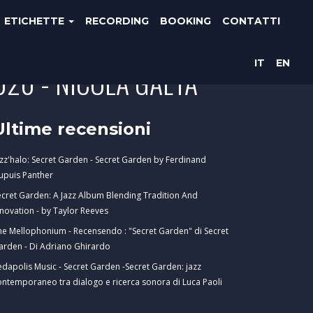
ETICHETTE
RECORDING
BOOKING
CONTATTI
IT
EN
020 - NICOLA GAETA
Ultime recensioni
azz'halo: Secret Garden - Secret Garden by Ferdinand
upuis Panther
ecret Garden: A Jazz Album Blending Tradition And
nnovation - by Taylor Reeves
he Mellophonium - Recensendo : "Secret Garden" di Secret
arden - Di Adriano Ghirardo
edapolis Music - Secret Garden -Secret Garden: jazz
ontemporaneo tra dialogo e ricerca sonora di Luca Paoli