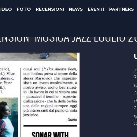
VIDEO
FOTO
RECENSIONI
NEWS
EVENTI
PARTNERS
NSION" MUSICA JAZZ LUGLIO 2
J
D
S
I
T
G
R
c