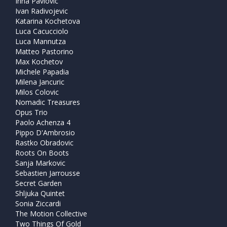
Irina Pavlovic
Ivan Radivojevic
Katarina Kochetova
Luca Cacucciolo
Luca Mannutza
Matteo Pastorino
Max Kochetov
Michele Papadia
Milena Jancuric
Milos Colovic
Nomadic Treasures
Opus Trio
Paolo Achenza 4
Pippo D'Ambrosio
Rastko Obradovic
Roots On Boots
Sanja Markovic
Sebastien Jarrousse
Secret Garden
Shljuka Quintet
Sonia Ziccardi
The Motion Collective
Two Things Of Gold