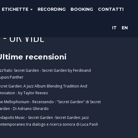
ETICHETTE
RECORDING
BOOKING
CONTATTI
IT
EN
 - UK VIBE
Ultime recensioni
azz'halo: Secret Garden - Secret Garden by Ferdinand
upuis Panther
ecret Garden: A Jazz Album Blending Tradition And
nnovation - by Taylor Reeves
he Mellophonium - Recensendo : "Secret Garden" di Secret
arden - Di Adriano Ghirardo
edapolis Music - Secret Garden -Secret Garden: jazz
ontemporaneo tra dialogo e ricerca sonora di Luca Paoli