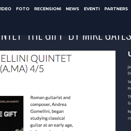
VIDEO
FOTO
RECENSIONI
NEWS
EVENTI
PARTNERS
TET "THE GIFT" BY MIKE GATES
J
D
S
I
T
G
R
c