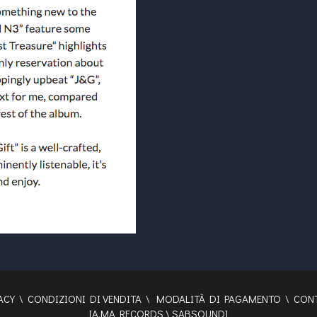
ACY
\
CONDIZIONI DI VENDITA
\
MODALITÀ DI PAGAMENTO
\
CONT
[
A.MA RECORDS
\
SABSOUND
]