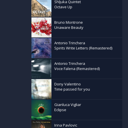
Shljuka Quintet
ck, il sitar
Octave Up
sonora di
è pura
Bruno Montrone
Unaware Beauty
Antonio Trinchera
Spirits Write Letters (Remastered)
Antonio Trinchera
Voce Falena (Remastered)
Dony Valentino
Time passed for you
Gianluca Vigliar
& Kinky
Eclipse
Burning
Irina Pavlovic