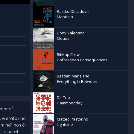
Rastko Obradovic
Mandala
Dony Valentino
Clouds
BitMap Crew
Unforeseen Consequences
Bastian Menz Trio
Everything In Between
DIL Trio
Hammondday
imane”.
, è stato uno
Matteo Pastorino
f mind” non è
Lightside
 le pareti