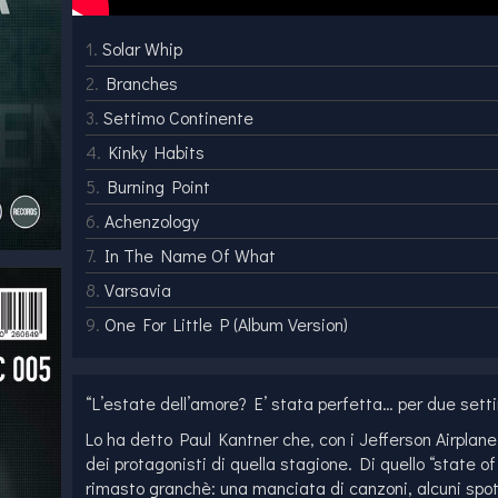
1.
Solar Whip
2.
Branches
3.
Settimo Continente
4.
Kinky Habits
5.
Burning Point
6.
Achenzology
7.
In The Name Of What
8.
Varsavia
9.
One For Little P (Album Version)
“L’estate dell’amore? E’ stata perfetta… per due sett
Lo ha detto Paul Kantner che, con i Jefferson Airplane
dei protagonisti di quella stagione. Di quello “state o
rimasto granchè: una manciata di canzoni, alcuni spot,