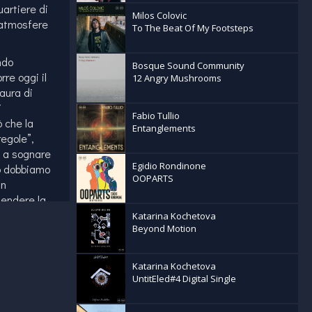
uartiere di
Milos Colovic
 atmosfere
To The Beat Of My Footsteps
ndo
Bosque Sound Community
rre oggi il
12 Angry Mushrooms
 aura di
i
Fabio Tullio
ò che la
Entanglements
regole”,
e a sognare
Egidio Rondinone
io dobbiamo
OOPARTS
in
tendere la
ne di
Katarina Kochetova
Beyond Motion
una
e il funk di
 quell’epoca
Katarina Kochetova
ing incantò,
UntitEled#4 Digital Single
Paolo Achenza
ce di Richard