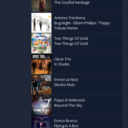
The Soulful Heritage
 Burning
Antonio Trinchera
Bug Night - Elbert Phillips "Trippy
Tribute Remix
 Of What
Two Things Of Gold
 the
Two Things Of Gold
d Sinclair
Opus Trio
her with
In Studio
o and Tullio
Enrico Le Noci
Electric Nuts
Pippo D'Ambrosio
Beyond The Sky
Enrico Bracco
Flying In A Box