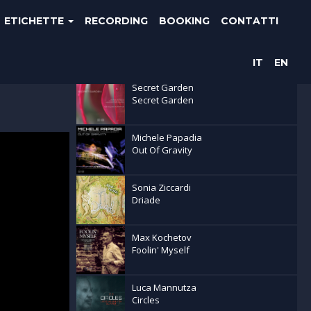
ETICHETTE
RECORDING
BOOKING
CONTATTI
Ultime uscite
IT
EN
Secret Garden
Secret Garden
Michele Papadia
Out Of Gravity
Sonia Ziccardi
Driade
Max Kochetov
Foolin' Myself
Luca Mannutza
Circles