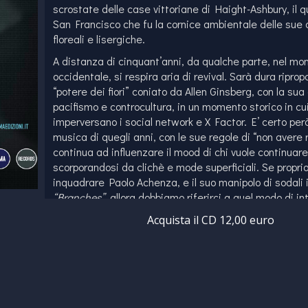
scrostate delle case vittoriane di Haight-Ashbury, il q
San Francisco che fu la cornice ambientale delle sue
floreali e lisergiche.
A distanza di cinquant’anni, da qualche parte, nel mo
occidentale, si respira aria di revival. Sarà dura ripropo
“potere dei fiori” coniato da Allen Ginsberg, con la sua
pacifismo e controcultura, in un momento storico in cu
imperversano i social network e X Factor. E’ certo per
musica di quegli anni, con le sue regole di “non avere 
continua ad influenzare il mood di chi vuole continuar
scorporandosi da clichè e mode superficiali. Se propr
inquadrare Paolo Achenza, e il suo manipolo di sodali 
“Branches”
, allora dobbiamo riferirci a quel modo di in
musica, qualcosa che va oltre la semplice riproposizio
Acquista il CD 12,00 euro
superficiali atteggiamenti estetici e si riappropria di 
mentalità rivolta alla condivisione. Qualcuno penserà ch
questo disco non ha alcuna connessione con i suoni di
- dimenticando che il 20 dicembre del 1966 Otis Redd
con la sua voce, i giovani hippie del Fillmore – ma a 
interessa lo spirito di quegli anni e la poesia della vo