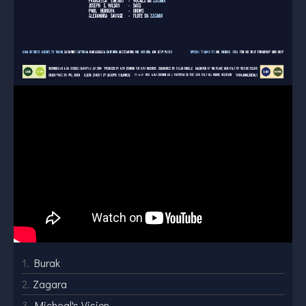
1.
Burak
2.
Zagara
3.
Micheal's Vision