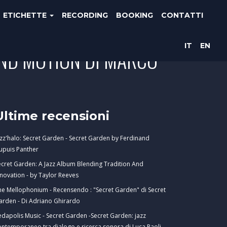
ETICHETTE
RECORDING
BOOKING
CONTATTI
IT
EN
OND MOTION DI MARCO
Ultime recensioni
azz'halo: Secret Garden - Secret Garden by Ferdinand
upuis Panther
ecret Garden: A Jazz Album Blending Tradition And
nnovation - by Taylor Reeves
he Mellophonium - Recensendo : "Secret Garden" di Secret
arden - Di Adriano Ghirardo
edapolis Music - Secret Garden -Secret Garden: jazz
ontemporaneo tra dialogo e ricerca sonora di Luca Paoli