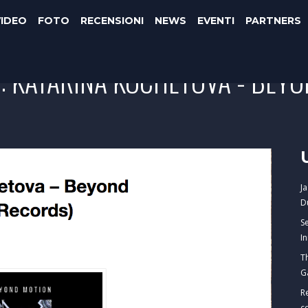
VIDEO
FOTO
RECENSIONI
NEWS
EVENTI
PARTNERS
E: KATARINA KOCHETOVA - BEY
J
D
S
I
T
G
R
c